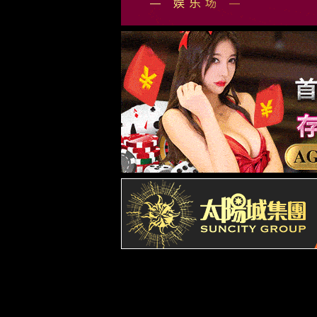
tyc122cc太阳成集团
企业文化