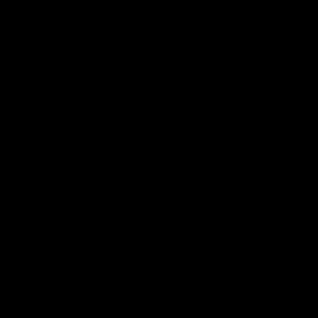
联系我们
联系方式