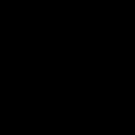
公司新闻
行业动态