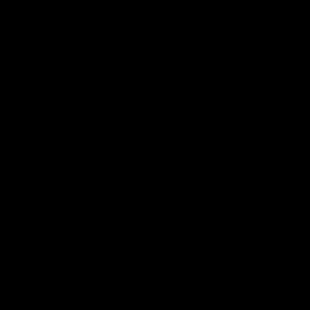
tyc122cc太阳成集团公告
招贤纳士