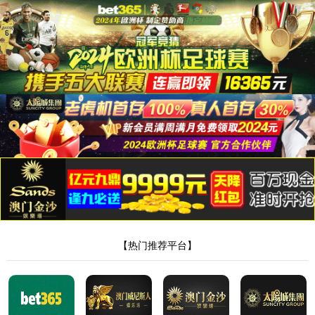
tyc122cc太阳成集团